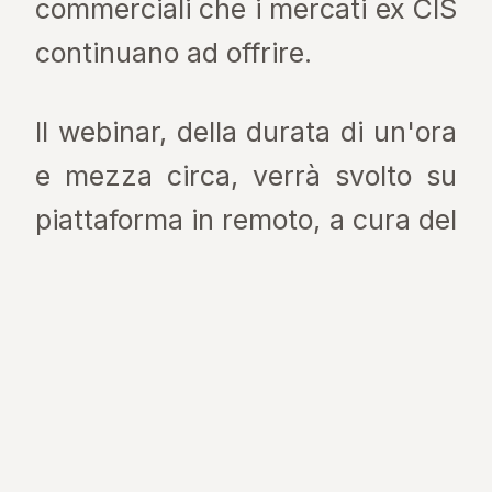
commerciali che i mercati ex CIS
continuano ad offrire.
Il webinar, della durata di un'ora
e mezza circa, verrà svolto su
piattaforma in remoto, a cura del
relatore QSA:
Dott.ssa Valeria
Turtoro
– Tecnico
Commerciale QSA,
esperta del settore